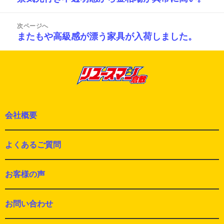
ナ
の
ビ
投
ゲ
次ページへ
ー
稿:
またもや高級感が漂う家具が入荷しました。
次
シ
の
ョ
投
ン
稿:
会社概要
よくあるご質問
お客様の声
お問い合わせ