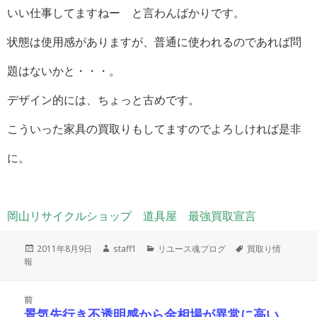
いい仕事してますねー と言わんばかりです。
状態は使用感がありますが、普通に使われるのであれば問
題はないかと・・・。
デザイン的には、ちょっと古めです。
こういった家具の買取りもしてますのでよろしければ是非
に。
岡山リサイクルショップ 道具屋 最強買取宣言
投
作
カ
タ
2011年8月9日
staff1
リユース魂ブログ
買取り情
稿
成
テ
グ
報
日:
者
ゴ
リ
投
ー
前
稿
景気先行き不透明感から金相場が異常に高い。
前