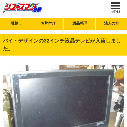
MENU
引越し
お片付け
遺品整理
法人の方
バイ・デザインの32インチ液晶テレビが入荷しまし
た。