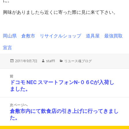
に。
興味がありましたら近くに寄った際に見に来て下さい。
岡山県 倉敷市 リサイクルショップ 道具屋 最強買取
宣言
投
作
カ
2011年9月7日
staff1
リユース魂ブログ
稿
成
テ
日:
者
ゴ
投
リ
前
稿
ー
ドコモ NEC スマートフォンN-０６Cが入荷し
前
ナ
ました。
の
ビ
投
ゲ
ー
稿:
次ページへ
シ
倉敷市内にて飲食店の引き上げに行ってきまし
次
ョ
た。
の
ン
投