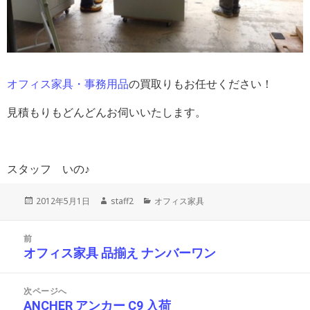
オフィス家具・事務用品
の買取りもお任せください！
見積もりもどんどんお伺いいたします。
スタッフ いの♪
投
作
カ
2012年5月1日
staff2
オフィス家具
稿
成
テ
日:
者
ゴ
投
リ
前
稿
ー
オフィス家具 品揃え ナンバーワン
前
ナ
の
ビ
投
ゲ
次ページへ
ー
稿:
ANCHER アンカー C9 入荷
次