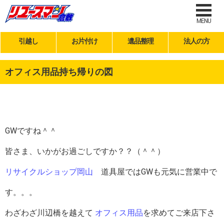
MENU
引越し
お片付け
遺品整理
法人の方
オフィス用品持ち帰りの図
GWですね＾＾
皆さま、いかがお過ごしですか？？（＾＾）
リサイクルショップ岡山
道具屋ではGWも元気に営業中で
す。。。
わざわざ川辺橋を越えて
オフィス用品
を求めてご来店下さ