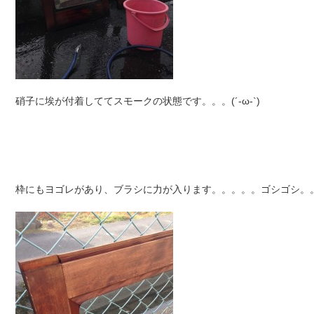
硝子に埃が付着しててスモークの状態です。。。(´-ω-`)
枠にもヨゴレがあり、ブラシに力が入ります。。。。。ゴシゴシ。