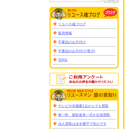
リユース魂ブログ
販売情報
不要品のお片付け
不要品のお片付け(香川)
SDGs
テレビや冷蔵庫1点からでも買取
家一軒、家財道具一式を出張買取
法人買取は法令遵守で安心です