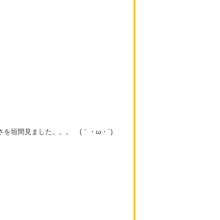
を垣間見ました。。。 (｀・ω・´)