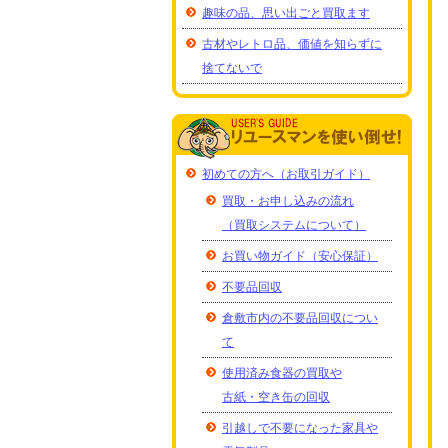
趣味の品、思い出ごと買取ます
古材やレトロ品、価値を知らずに
捨てないで
初めての方へ（お取引ガイド）
買取・お申し込みの流れ
（買取システムについて）
お買い物ガイド（安心保証）
不要品回収
倉敷市内の不要品回収につい
て
使用済み食器の買取や
古紙・空き缶の回収
引越しで不要になった家具や