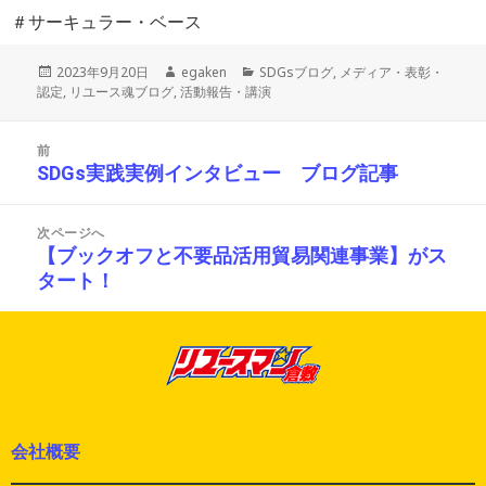
＃サーキュラー・ベース
投
作
カ
2023年9月20日
egaken
SDGsブログ
,
メディア・表彰・
稿
成
テ
認定
,
リユース魂ブログ
,
活動報告・講演
日:
者
ゴ
リ
投
ー
前
稿
SDGs実践実例インタビュー ブログ記事
前
ナ
の
ビ
投
ゲ
次ページへ
ー
稿:
【ブックオフと不要品活用貿易関連事業】がス
次
シ
タート！
の
ョ
投
ン
稿:
会社概要