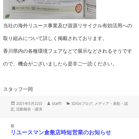
当社の海外リユース事業及び資源リサイクル有効活用への
取り組みについて詳しく掲載されております。
香川県内の各種環境フェアなどで展示などされるそうです
ので、機会がございましたら是非ご一読ください。
スタッフ一同
投
作
カ
2021年5月22日
staff1
SDGsブログ
,
メディア・表彰・認
稿
成
テ
定
,
活動報告・講演
日:
者
ゴ
リ
投
ー
前
稿
リユースマン倉敷店時短営業のお知らせ
前
ナ