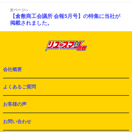
の
ビ
投
ゲ
次ページへ
ー
稿:
【倉敷商工会議所 会報5月号】の特集に当社が
次
シ
掲載されました。
の
ョ
投
ン
稿:
会社概要
よくあるご質問
お客様の声
お問い合わせ